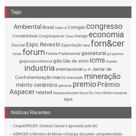
Tags
congresso
Ambiental
Brasil
Comgás
Cade
cat
economia
Contabilidade
CoopAspacer
Design
Cosan
forn&cer
Expo Revestir
Esocial
Exportação
fiesp
forum
gasnatural
Frente Parlamentar
fornec
gnl
governo
icms
gás
Gás de xisto
gruposexcelencia
Imposto
industria
internacional
Jantar de
ipi
IR
mineração
Confraternização
marco
mercado
premio
Prêmio
mérito cerâmico
petrobrás
Aspacer
related
Responsabilidade Social
Rio Claro
SENAI
transporte
água
Notícias Recentes
CoopASPACER: Estatuto Social é aprovado pelo BC
ASPACER e Ministro de Minas e Energia discutem competitividade