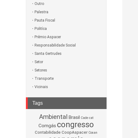
Outro
Palestra
Pauta Fiscal
Politíca
Prêmio Aspacer
Responsabilidade Social
Santa Gertrudes
Setor
Setores
Transporte
Vicinais
Tags
Ambiental
Brasil
Cade
cat
congresso
Comgás
Contabilidade
CoopAspacer
Cosan