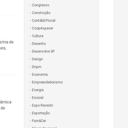
Congresso
Construção
Contábil/Fiscal
CoopAspacer
Cultura
stria de
Desenho
ses,
Desenvolve SP
Design
Dnpm
Economia
Empreendedorismo
Energia
Esocial
râmica
Expo Revestir
 de
Exportação
Forn&Cer