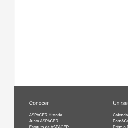
Conocer
Unirse
ASPACER Historia
Calenda
Junta ASPACER
Forn&C
Estatuto de ASPACER
Prêmio 