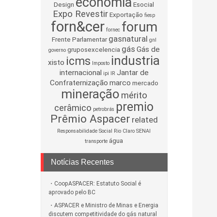
economia
Design
Esocial
Expo Revestir
Exportação
fiesp
forn&cer
forum
fornec
gasnatural
Frente Parlamentar
gnl
gás
Gás de
gruposexcelencia
governo
industria
icms
xisto
Imposto
internacional
Jantar de
ipi
IR
Confraternização
marco
mercado
mineração
mérito
premio
cerâmico
petrobrás
Prêmio Aspacer
related
Responsabilidade Social
Rio Claro
SENAI
água
transporte
Notícias Recentes
CoopASPACER: Estatuto Social é
aprovado pelo BC
ASPACER e Ministro de Minas e Energia
discutem competitividade do gás natural