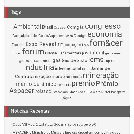
Tags
congresso
Ambiental
Brasil
Comgás
Cade
cat
economia
Contabilidade
CoopAspacer
Design
Cosan
forn&cer
Expo Revestir
Esocial
Exportação
fiesp
forum
gasnatural
Frente Parlamentar
fornec
gnl
governo
icms
gás
Gás de xisto
gruposexcelencia
Imposto
industria
internacional
Jantar de
ipi
IR
mineração
Confraternização
marco
mercado
premio
Prêmio
mérito cerâmico
petrobrás
Aspacer
related
Responsabilidade Social
Rio Claro
SENAI
transporte
água
Notícias Recentes
CoopASPACER: Estatuto Social é aprovado pelo BC
ASPACER e Ministro de Minas e Energia discutem competitividade