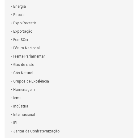
Energia
Esocial
Expo Revestir
Exportação
Forn&Cer
Fórum Nacional
Frente Parlamentar
Gás de xisto
Gás Natural
Grupos de Excelência
Homenagem
Icms
Indústria
Internacional
IPI
Jantar de Confraternização