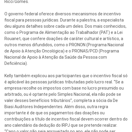
Ricci Gomes.
O governo federal oferece diversos mecanismos de incentivo
fiscal para pessoas jurídicas. Durante a palestra, a especialista
deu alguns detalhes sobre cada um deles. Dos mais conhecidos,
como o Programa de Alimentação ao Trabalhador (PAT) e a Lei
Rouanet, que confere doações de caráter cultural e artístico, a
outros menos difundidos, como o PRONON (Programa Nacional
de Apoio à Atenção Oncológica) e o PRONAS/PCD (Programa
Nacional de Apoio à Atenção da Saúde da Pessoa com
Deficiência).
Kelly também explicou aos participantes que o incentivo fiscal só
é aplicável às pessoas jurídicas tributadas pelo lucro real. “Se a
empresa recolhe os impostos com base no lucro presumido ou
arbitrado, ou é optante pelo Simples Nacional, ela não pode se
valer desses benefícios tributários”, completa a sócia da De
Biasi Auditores Independentes. Além disso, outra regra
importante é de que os pagamentos das doações ou
contribuições a título de incentivo fiscal devem ocorrer dentro do
ano calendário da dedução do IRPJ que se pretende realizar.
“Caso o valor não seja aproveitado no ano, ele não pode ser