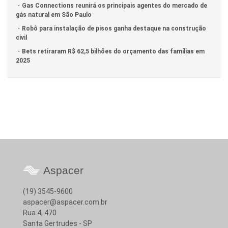
Gas Connections reunirá os principais agentes do mercado de
gás natural em São Paulo
Robô para instalação de pisos ganha destaque na construção
civil
Bets retiraram R$ 62,5 bilhões do orçamento das famílias em
2025
Aspacer
(19) 3545-9600
aspacer@aspacer.com.br
Rua 4, 470
Santa Gertrudes - SP