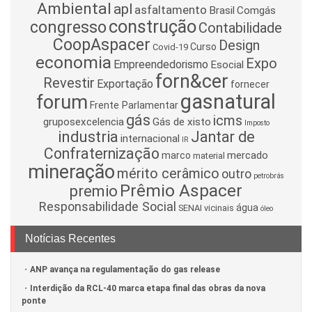
Ambiental
apl
asfaltamento
Brasil
Comgás
construção
congresso
Contabilidade
CoopAspacer
Design
Curso
Covid-19
economia
Expo
Empreendedorismo
Esocial
forn&cer
Revestir
Exportação
fornecer
gasnatural
forum
Frente Parlamentar
gás
icms
gruposexcelencia
Gás de xisto
Imposto
industria
Jantar de
internacional
IR
Confraternização
mercado
marco
material
mineração
mérito cerâmico
outro
petrobrás
Prêmio Aspacer
premio
Responsabilidade Social
água
SENAI
vicinais
óleo
Notícias Recentes
ANP avança na regulamentação do gas release
Interdição da RCL-40 marca etapa final das obras da nova
ponte