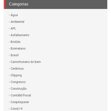
Categorias
Água
Ambiental
APL
Asfaltamento
BioGás
Biometano
Brasil
Caminhoneiro do Bem
Cerâmica
Clipping
Congresso
Construção
Contábil/Fiscal
CoopAspacer
Covid-19