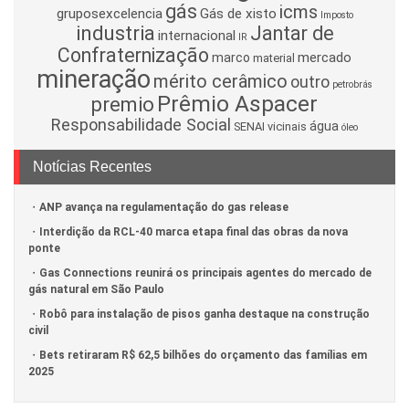
gás
icms
gruposexcelencia
Gás de xisto
Imposto
industria
Jantar de
internacional
IR
Confraternização
mercado
marco
material
mineração
mérito cerâmico
outro
petrobrás
Prêmio Aspacer
premio
Responsabilidade Social
água
SENAI
vicinais
óleo
Notícias Recentes
ANP avança na regulamentação do gas release
Interdição da RCL-40 marca etapa final das obras da nova
ponte
Gas Connections reunirá os principais agentes do mercado de
gás natural em São Paulo
Robô para instalação de pisos ganha destaque na construção
civil
Bets retiraram R$ 62,5 bilhões do orçamento das famílias em
2025