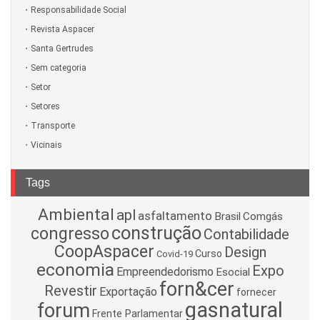
Responsabilidade Social
Revista Aspacer
Santa Gertrudes
Sem categoria
Setor
Setores
Transporte
Vicinais
Tags
Ambiental
apl
asfaltamento
Brasil
Comgás
construção
congresso
Contabilidade
CoopAspacer
Design
Curso
Covid-19
economia
Expo
Empreendedorismo
Esocial
forn&cer
Revestir
Exportação
fornecer
gasnatural
forum
Frente Parlamentar