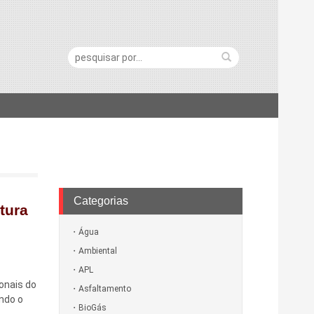
Pesquisa:
Categorias
tura
Água
Ambiental
APL
ionais do
Asfaltamento
ndo o
BioGás