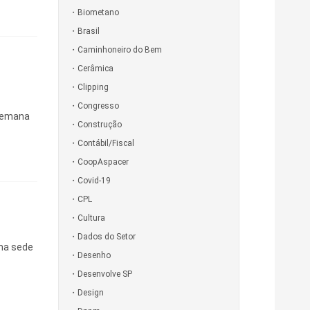
Biometano
Brasil
Caminhoneiro do Bem
Cerâmica
Clipping
Congresso
 Semana
Construção
Contábil/Fiscal
CoopAspacer
Covid-19
CPL
Cultura
Dados do Setor
 na sede
Desenho
Desenvolve SP
Design