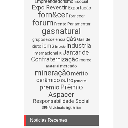
Empreendedorismo
Esocial
Expo Revestir
Exportação
forn&cer
fornecer
forum
Frente Parlamentar
gasnatural
gás
gruposexcelencia
Gás de
industria
icms
xisto
Imposto
Jantar de
internacional
IR
Confraternização
marco
mercado
material
mineração
mérito
cerâmico
outro
petrobrás
Prêmio
premio
Aspacer
Responsabilidade Social
água
SENAI
vicinais
óleo
Notícias Recentes