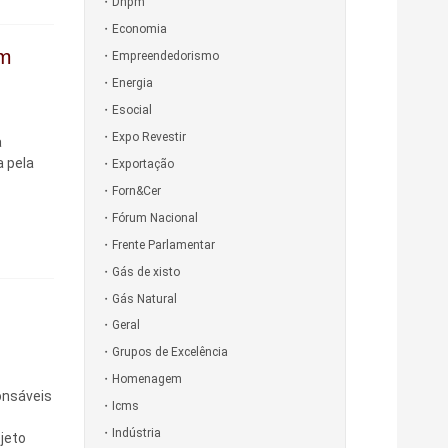
Dnpm
Economia
em
Empreendedorismo
Energia
Esocial
Expo Revestir
a
 pela
Exportação
Forn&Cer
Fórum Nacional
Frente Parlamentar
Gás de xisto
Gás Natural
l
Geral
Grupos de Excelência
Homenagem
onsáveis
Icms
Indústria
jeto