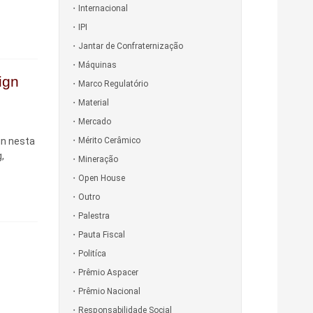
Internacional
IPI
Jantar de Confraternização
Máquinas
ign
Marco Regulatório
Material
Mercado
gn nesta
Mérito Cerâmico
,
Mineração
Open House
Outro
Palestra
Pauta Fiscal
Politíca
Prêmio Aspacer
Prêmio Nacional
Responsabilidade Social