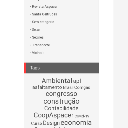
Revista Aspacer
Santa Gertrudes
Sem categoria
Setor
Setores
Transporte
Vicinais
Tags
Ambiental
apl
asfaltamento
Brasil
Comgás
congresso
construção
Contabilidade
CoopAspacer
Covid-19
economia
Design
Curso