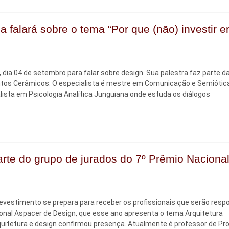
falará sobre o tema “Por que (não) investir 
dia 04 de setembro para falar sobre design. Sua palestra faz parte d
tos Cerâmicos. O especialista é mestre em Comunicação e Semiótica
alista em Psicologia Analítica Junguiana onde estuda os diálogos
rte do grupo de jurados do 7º Prêmio Naciona
vestimento se prepara para receber os profissionais que serão resp
cional Aspacer de Design, que esse ano apresenta o tema Arquitetura
rquitetura e design confirmou presença. Atualmente é professor de Pro