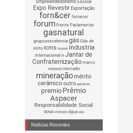
Empreendedorismo
Esocial
Expo Revestir
Exportação
forn&cer
fornecer
forum
Frente Parlamentar
gasnatural
gás
gruposexcelencia
Gás de
industria
icms
xisto
Imposto
Jantar de
internacional
IR
Confraternização
marco
mercado
material
mineração
mérito
cerâmico
outro
petrobrás
Prêmio
premio
Aspacer
Responsabilidade Social
água
SENAI
vicinais
óleo
Notícias Recentes