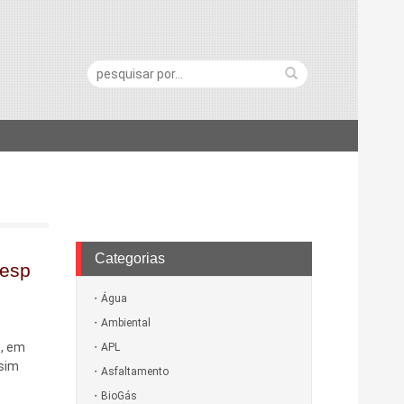
Pesquisa:
Categorias
iesp
Água
Ambiental
o, em
APL
ssim
Asfaltamento
BioGás