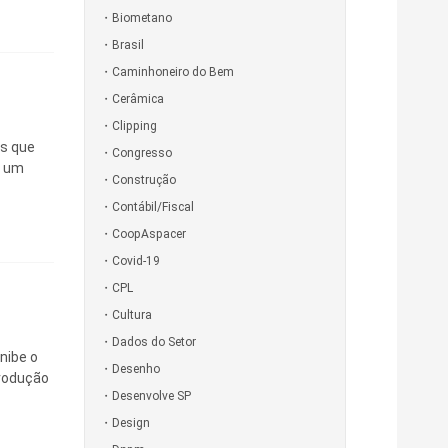
Biometano
Brasil
Caminhoneiro do Bem
Cerâmica
Clipping
s que
Congresso
e um
Construção
Contábil/Fiscal
CoopAspacer
Covid-19
CPL
Cultura
Dados do Setor
nibe o
Desenho
produção
Desenvolve SP
Design