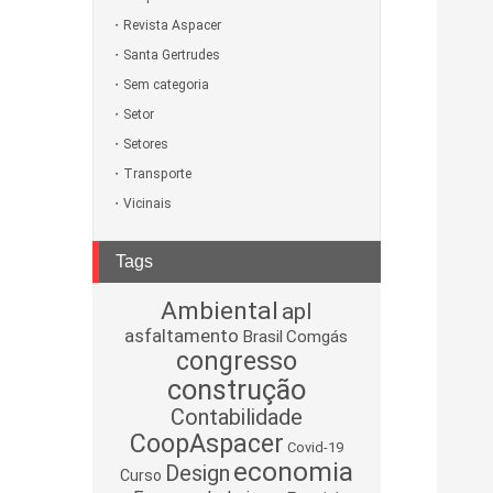
Revista Aspacer
Santa Gertrudes
Sem categoria
Setor
Setores
Transporte
Vicinais
Tags
Ambiental
apl
asfaltamento
Brasil
Comgás
congresso
construção
Contabilidade
CoopAspacer
Covid-19
economia
Design
Curso