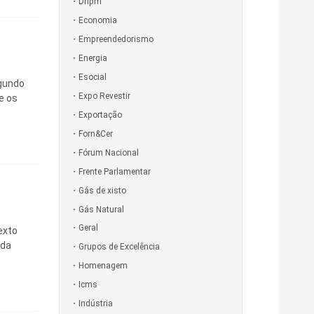
Dnpm
Economia
Empreendedorismo
Energia
Esocial
egundo
Expo Revestir
e os
Exportação
Forn&Cer
Fórum Nacional
Frente Parlamentar
Gás de xisto
Gás Natural
Geral
exto
nda
Grupos de Excelência
Homenagem
Icms
Indústria