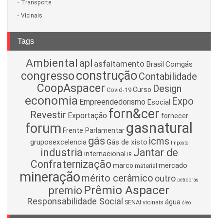
Transporte
Vicinais
Tags
Ambiental
apl
asfaltamento
Brasil
Comgás
construção
congresso
Contabilidade
CoopAspacer
Design
Curso
Covid-19
economia
Expo
Empreendedorismo
Esocial
forn&cer
Revestir
Exportação
fornecer
gasnatural
forum
Frente Parlamentar
gás
icms
gruposexcelencia
Gás de xisto
Imposto
industria
Jantar de
internacional
IR
Confraternização
mercado
marco
material
mineração
mérito cerâmico
outro
petrobrás
Prêmio Aspacer
premio
Responsabilidade Social
água
SENAI
vicinais
óleo