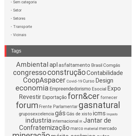
Sem categoria
Setor
Setores
Transporte
Vicinais
Tags
Ambiental
apl
asfaltamento
Brasil
Comgás
construção
congresso
Contabilidade
CoopAspacer
Design
Curso
Covid-19
economia
Expo
Empreendedorismo
Esocial
forn&cer
Revestir
Exportação
fornecer
gasnatural
forum
Frente Parlamentar
gás
icms
gruposexcelencia
Gás de xisto
Imposto
industria
Jantar de
internacional
IR
Confraternização
mercado
marco
material
mineração