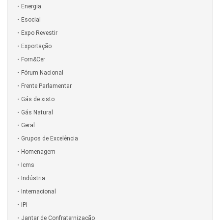
Energia
Esocial
Expo Revestir
Exportação
Forn&Cer
Fórum Nacional
Frente Parlamentar
Gás de xisto
Gás Natural
Geral
Grupos de Excelência
Homenagem
Icms
Indústria
Internacional
IPI
Jantar de Confraternização