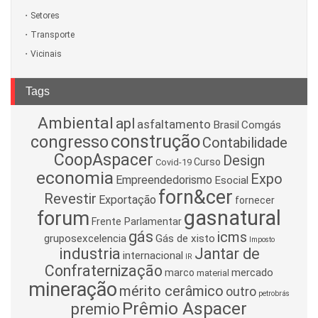
Setores
Transporte
Vicinais
Tags
Ambiental
apl
asfaltamento
Brasil
Comgás
construção
congresso
Contabilidade
CoopAspacer
Design
Curso
Covid-19
economia
Expo
Empreendedorismo
Esocial
forn&cer
Revestir
Exportação
fornecer
gasnatural
forum
Frente Parlamentar
gás
icms
gruposexcelencia
Gás de xisto
Imposto
industria
Jantar de
internacional
IR
Confraternização
mercado
marco
material
mineração
mérito cerâmico
outro
petrobrás
Prêmio Aspacer
premio