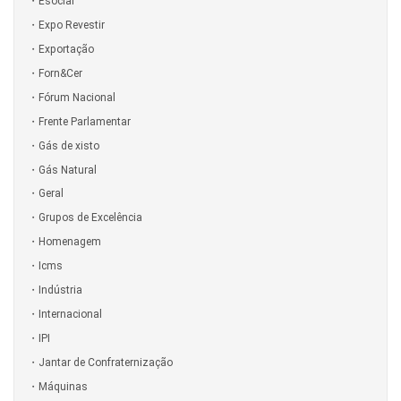
Esocial
Expo Revestir
Exportação
Forn&Cer
Fórum Nacional
Frente Parlamentar
Gás de xisto
Gás Natural
Geral
Grupos de Excelência
Homenagem
Icms
Indústria
Internacional
IPI
Jantar de Confraternização
Máquinas