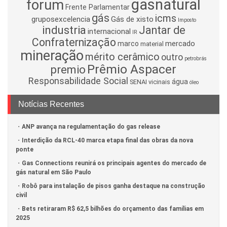
gasnatural
forum
Frente Parlamentar
gás
icms
gruposexcelencia
Gás de xisto
Imposto
industria
Jantar de
internacional
IR
Confraternização
mercado
marco
material
mineração
mérito cerâmico
outro
petrobrás
Prêmio Aspacer
premio
Responsabilidade Social
água
SENAI
vicinais
óleo
Notícias Recentes
ANP avança na regulamentação do gas release
Interdição da RCL-40 marca etapa final das obras da nova
ponte
Gas Connections reunirá os principais agentes do mercado de
gás natural em São Paulo
Robô para instalação de pisos ganha destaque na construção
civil
Bets retiraram R$ 62,5 bilhões do orçamento das famílias em
2025