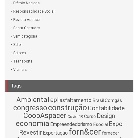
Prêmio Nacional
Responsabilidade Social
Revista Aspacer
Santa Gertrudes
Sem categoria
Setor
Setores
Transporte
Vicinais
Tags
Ambiental
apl
asfaltamento
Brasil
Comgás
construção
congresso
Contabilidade
CoopAspacer
Design
Curso
Covid-19
economia
Expo
Empreendedorismo
Esocial
forn&cer
Revestir
Exportação
fornecer