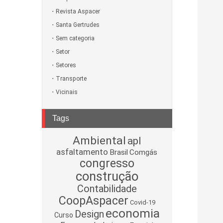
Revista Aspacer
Santa Gertrudes
Sem categoria
Setor
Setores
Transporte
Vicinais
Tags
Ambiental
apl
asfaltamento
Brasil
Comgás
congresso
construção
Contabilidade
CoopAspacer
Covid-19
economia
Design
Curso