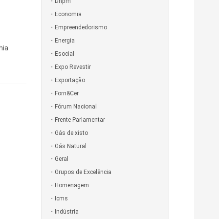
Dnpm
Economia
Empreendedorismo
Energia
hia
Esocial
Expo Revestir
Exportação
Forn&Cer
Fórum Nacional
Frente Parlamentar
Gás de xisto
Gás Natural
Geral
Grupos de Excelência
Homenagem
Icms
Indústria