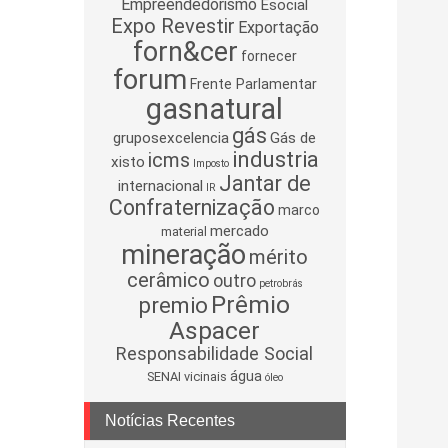
Empreendedorismo
Esocial
Expo Revestir
Exportação
forn&cer
fornecer
forum
Frente Parlamentar
gasnatural
gás
gruposexcelencia
Gás de
industria
icms
xisto
Imposto
Jantar de
internacional
IR
Confraternização
marco
mercado
material
mineração
mérito
cerâmico
outro
petrobrás
Prêmio
premio
Aspacer
Responsabilidade Social
água
SENAI
vicinais
óleo
Notícias Recentes