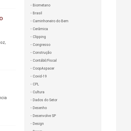
Biometano
Brasil
o
Caminhoneiro do Bem
Cerâmica
Clipping
roz,
Congresso
Construção
Contábil/Fiscal
CoopAspacer
Covid-19
CPL
Cultura
ncia
Dados do Setor
Desenho
Desenvolve SP
Design