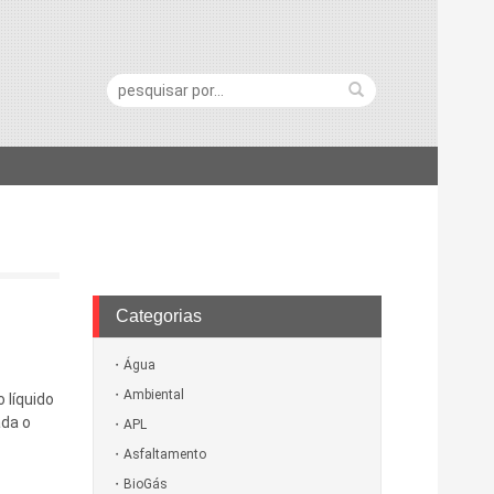
Pesquisa:
Categorias
Água
Ambiental
 líquido
ada o
APL
Asfaltamento
BioGás