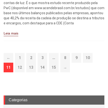
contas de luz. É o que mostra estudo recente produzido pela
PwC (disponível em www.acendebrasil.com.br/estudos) que com
base nos últimos balanços publicados pelas empresas, apontou
que 40,2% da receita da cadeia de produção se destina a tributos
e encargos, com destaque para a CDE (Conta
Leia mais
←
1
2
3
…
8
9
10
11
12
13
14
15
→
Categorias