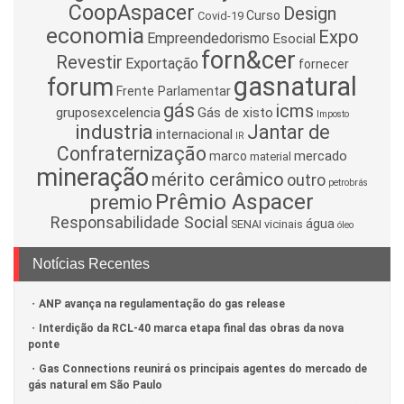
CoopAspacer
Design
Curso
Covid-19
economia
Expo
Empreendedorismo
Esocial
forn&cer
Revestir
Exportação
fornecer
gasnatural
forum
Frente Parlamentar
gás
icms
gruposexcelencia
Gás de xisto
Imposto
industria
Jantar de
internacional
IR
Confraternização
mercado
marco
material
mineração
mérito cerâmico
outro
petrobrás
Prêmio Aspacer
premio
Responsabilidade Social
água
SENAI
vicinais
óleo
Notícias Recentes
ANP avança na regulamentação do gas release
Interdição da RCL-40 marca etapa final das obras da nova
ponte
Gas Connections reunirá os principais agentes do mercado de
gás natural em São Paulo