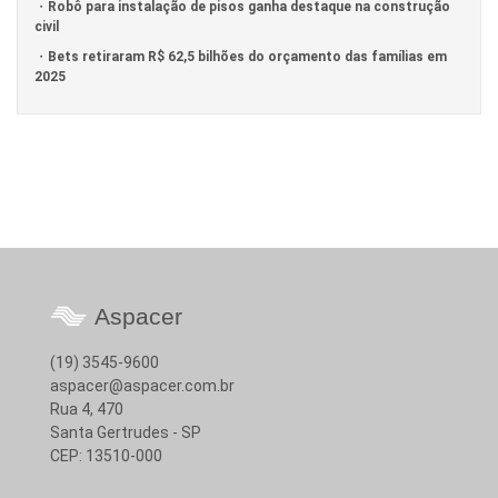
Robô para instalação de pisos ganha destaque na construção
civil
Bets retiraram R$ 62,5 bilhões do orçamento das famílias em
2025
Aspacer
(19) 3545-9600
aspacer@aspacer.com.br
Rua 4, 470
Santa Gertrudes - SP
CEP: 13510-000