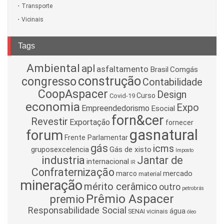
Transporte
Vicinais
Tags
Ambiental
apl
asfaltamento
Brasil
Comgás
construção
congresso
Contabilidade
CoopAspacer
Design
Curso
Covid-19
economia
Expo
Empreendedorismo
Esocial
forn&cer
Revestir
Exportação
fornecer
gasnatural
forum
Frente Parlamentar
gás
icms
gruposexcelencia
Gás de xisto
Imposto
industria
Jantar de
internacional
IR
Confraternização
mercado
marco
material
mineração
mérito cerâmico
outro
petrobrás
Prêmio Aspacer
premio
Responsabilidade Social
água
SENAI
vicinais
óleo