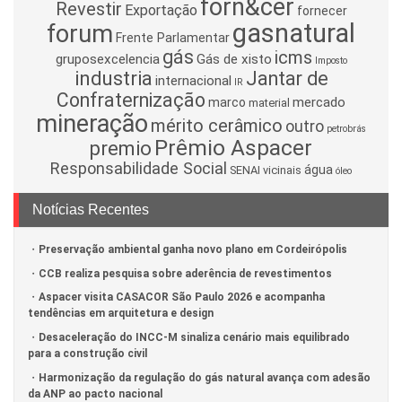
forn&cer
Revestir
Exportação
fornecer
gasnatural
forum
Frente Parlamentar
gás
icms
gruposexcelencia
Gás de xisto
Imposto
industria
Jantar de
internacional
IR
Confraternização
mercado
marco
material
mineração
mérito cerâmico
outro
petrobrás
Prêmio Aspacer
premio
Responsabilidade Social
água
SENAI
vicinais
óleo
Notícias Recentes
Preservação ambiental ganha novo plano em Cordeirópolis
CCB realiza pesquisa sobre aderência de revestimentos
Aspacer visita CASACOR São Paulo 2026 e acompanha
tendências em arquitetura e design
Desaceleração do INCC-M sinaliza cenário mais equilibrado
para a construção civil
Harmonização da regulação do gás natural avança com adesão
da ANP ao pacto nacional