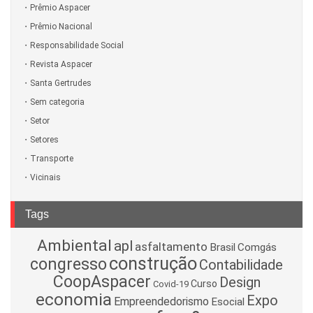
Prêmio Aspacer
Prêmio Nacional
Responsabilidade Social
Revista Aspacer
Santa Gertrudes
Sem categoria
Setor
Setores
Transporte
Vicinais
Tags
Ambiental
apl
asfaltamento
Brasil
Comgás
construção
congresso
Contabilidade
CoopAspacer
Design
Curso
Covid-19
economia
Expo
Empreendedorismo
Esocial