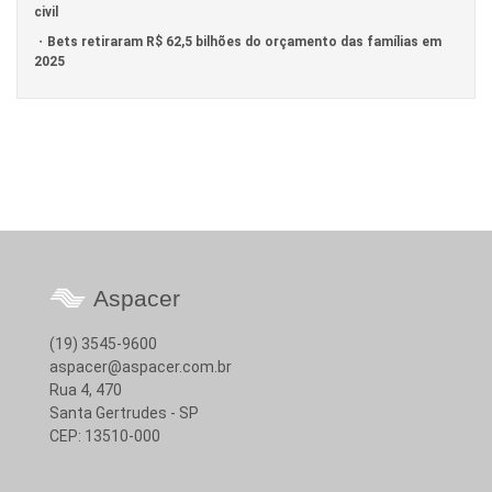
civil
Bets retiraram R$ 62,5 bilhões do orçamento das famílias em
2025
Aspacer
(19) 3545-9600
aspacer@aspacer.com.br
Rua 4, 470
Santa Gertrudes - SP
CEP: 13510-000