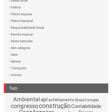
Pauta Fiscal
Politíca
Prêmio Aspacer
Prêmio Nacional
Responsabilidade Social
Revista Aspacer
Santa Gertrudes
Sem categoria
Setor
Setores
Transporte
Vicinais
Tags
Ambiental
apl
asfaltamento
Brasil
Comgás
construção
congresso
Contabilidade