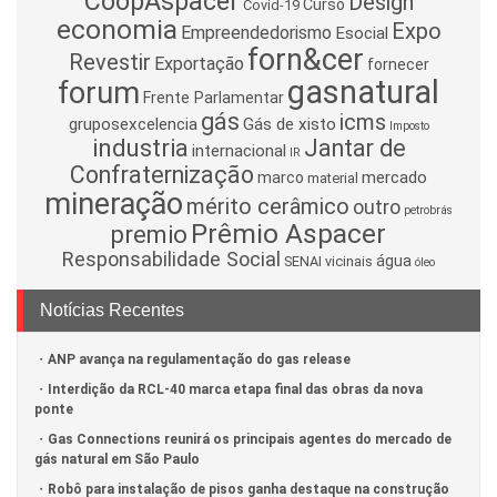
CoopAspacer
Design
Curso
Covid-19
economia
Expo
Empreendedorismo
Esocial
forn&cer
Revestir
Exportação
fornecer
gasnatural
forum
Frente Parlamentar
gás
icms
gruposexcelencia
Gás de xisto
Imposto
industria
Jantar de
internacional
IR
Confraternização
mercado
marco
material
mineração
mérito cerâmico
outro
petrobrás
Prêmio Aspacer
premio
Responsabilidade Social
água
SENAI
vicinais
óleo
Notícias Recentes
ANP avança na regulamentação do gas release
Interdição da RCL-40 marca etapa final das obras da nova
ponte
Gas Connections reunirá os principais agentes do mercado de
gás natural em São Paulo
Robô para instalação de pisos ganha destaque na construção