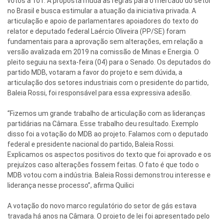
votos a 101. A proposta muda as regras para o mercado do setor
no Brasil e busca estimular a atuação da iniciativa privada. A
articulação e apoio de parlamentares apoiadores do texto do
relator e deputado federal Laércio Oliveira (PP/SE) foram
fundamentais para a aprovação sem alterações, em relação a
versão avalizada em 2019 na comissão de Minas e Energia. O
pleito seguiu na sexta-feira (04) para o Senado. Os deputados do
partido MDB, votaram a favor do projeto e sem dúvida, a
articulação dos setores industriais com o presidente do partido,
Baleia Rossi, foi responsável para essa expressiva adesão.
“Fizemos um grande trabalho de articulação com as lideranças
partidárias na Câmara. Esse trabalho deu resultado. Exemplo
disso foi a votação do MDB ao projeto. Falamos com o deputado
federal e presidente nacional do partido, Baleia Rossi.
Explicamos os aspectos positivos do texto que foi aprovado e os
prejuízos caso alterações fossem feitas. O fato é que todo o
MDB votou com a indústria. Baleia Rossi demonstrou interesse e
liderança nesse processo”, afirma Quilici
A votação do novo marco regulatório do setor de gás estava
travada há anos na Câmara. O projeto de lei foi apresentado pelo