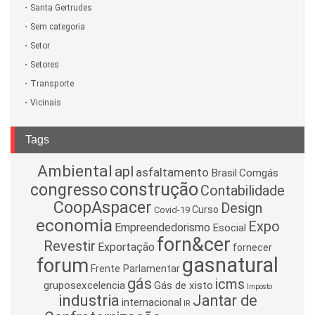
Santa Gertrudes
Sem categoria
Setor
Setores
Transporte
Vicinais
Tags
Ambiental
apl
asfaltamento
Brasil
Comgás
construção
congresso
Contabilidade
CoopAspacer
Design
Curso
Covid-19
economia
Expo
Empreendedorismo
Esocial
forn&cer
Revestir
Exportação
fornecer
gasnatural
forum
Frente Parlamentar
gás
icms
gruposexcelencia
Gás de xisto
Imposto
industria
Jantar de
internacional
IR