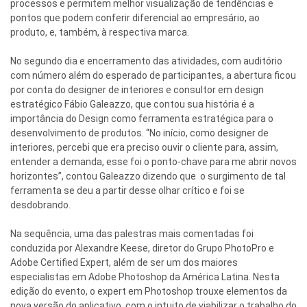
processos e permitem melhor visualização de tendências e
pontos que podem conferir diferencial ao empresário, ao
produto, e, também, à respectiva marca.
No segundo dia e encerramento das atividades, com auditório
com número além do esperado de participantes, a abertura ficou
por conta do designer de interiores e consultor em design
estratégico Fábio Galeazzo, que contou sua história é a
importância do Design como ferramenta estratégica para o
desenvolvimento de produtos. “No início, como designer de
interiores, percebi que era preciso ouvir o cliente para, assim,
entender a demanda, esse foi o ponto-chave para me abrir novos
horizontes”, contou Galeazzo dizendo que o surgimento de tal
ferramenta se deu a partir desse olhar crítico e foi se
desdobrando.
Na sequência, uma das palestras mais comentadas foi
conduzida por Alexandre Keese, diretor do Grupo PhotoPro e
Adobe Certified Expert, além de ser um dos maiores
especialistas em Adobe Photoshop da América Latina. Nesta
edição do evento, o expert em Photoshop trouxe elementos da
nova versão do aplicativo, com o intuito de viabilizar o trabalho do