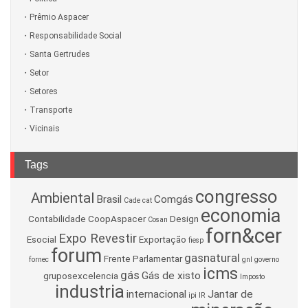
Prêmio Aspacer
Responsabilidade Social
Santa Gertrudes
Setor
Setores
Transporte
Vicinais
Tags
congresso
Ambiental
Brasil
Comgás
Cade
cat
economia
Contabilidade
CoopAspacer
Design
Cosan
forn&cer
Expo Revestir
Esocial
Exportação
fiesp
forum
gasnatural
Frente Parlamentar
fornec
gnl
governo
icms
gás
Gás de xisto
gruposexcelencia
Imposto
industria
internacional
Jantar de
ipi
IR