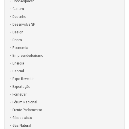
CoopAspacer
Cultura
Desenho
Desenvolve SP
Design
Dnpm
Economia
Empreendedorismo
Energia
Esocial
Expo Revestir
Exportação
Forn&Cer
Fórum Nacional
Frente Parlamentar
Gás de xisto
Gás Natural