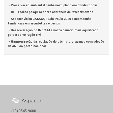
Preservação ambiental ganha novo plano em Cordeirópolis
CCB realiza pesquisa sobre aderência de revestimentos
Aspacer visita CASACOR São Paulo 2026 e acompanha
tendências em arquitetura e design
Desaceleração do INCC-M sinaliza cenário mais equilibrado
para a construção civil
Harmonização da regulação do gás natural avança com adesão
da ANP ao pacto nacional
Aspacer
(19) 3545-9600