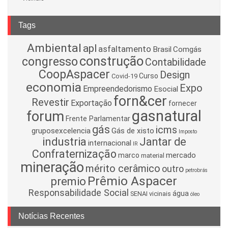
Tags
Ambiental
apl
asfaltamento
Brasil
Comgás
construção
congresso
Contabilidade
CoopAspacer
Design
Curso
Covid-19
economia
Expo
Empreendedorismo
Esocial
forn&cer
Revestir
Exportação
fornecer
gasnatural
forum
Frente Parlamentar
gás
icms
gruposexcelencia
Gás de xisto
Imposto
industria
Jantar de
internacional
IR
Confraternização
mercado
marco
material
mineração
mérito cerâmico
outro
petrobrás
Prêmio Aspacer
premio
Responsabilidade Social
água
SENAI
vicinais
óleo
Notícias Recentes