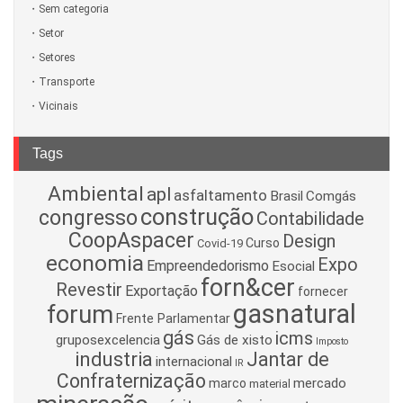
Sem categoria
Setor
Setores
Transporte
Vicinais
Tags
Ambiental
apl
asfaltamento
Brasil
Comgás
construção
congresso
Contabilidade
CoopAspacer
Design
Curso
Covid-19
economia
Expo
Empreendedorismo
Esocial
forn&cer
Revestir
Exportação
fornecer
gasnatural
forum
Frente Parlamentar
gás
icms
gruposexcelencia
Gás de xisto
Imposto
industria
Jantar de
internacional
IR
Confraternização
mercado
marco
material