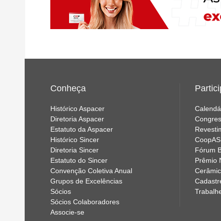
Conheça
Partic
Histórico Aspacer
Calendá
Diretoria Aspacer
Congres
Estatuto da Aspacer
Revesti
Histórico Sincer
CoopA
Diretoria Sincer
Fórum B
Estatuto do Sincer
Prêmio 
Convenção Coletiva Anual
Cerâmic
Grupos de Excelências
Cadastr
Sócios
Trabalh
Sócios Colaboradores
Associe-se