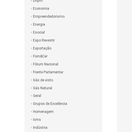
Dnpm
Economia
Empreendedorismo
Energia
Esocial
Expo Revestir
Exportação
Forn&Cer
Fórum Nacional
Frente Parlamentar
Gás de xisto
Gás Natural
Geral
Grupos de Excelência
Homenagem
Icms
Indústria