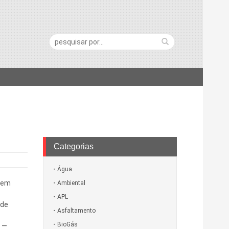
Pesquisa:
Categorias
Água
a em
Ambiental
APL
ode
Asfaltamento
BioGás
 —