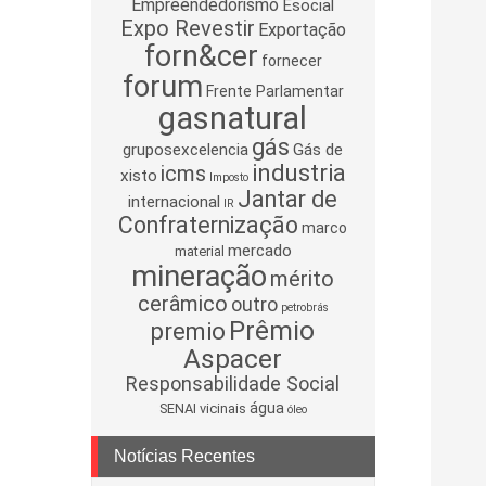
Empreendedorismo
Esocial
Expo Revestir
Exportação
forn&cer
fornecer
forum
Frente Parlamentar
gasnatural
gás
gruposexcelencia
Gás de
industria
icms
xisto
Imposto
Jantar de
internacional
IR
Confraternização
marco
mercado
material
mineração
mérito
cerâmico
outro
petrobrás
Prêmio
premio
Aspacer
Responsabilidade Social
água
SENAI
vicinais
óleo
Notícias Recentes