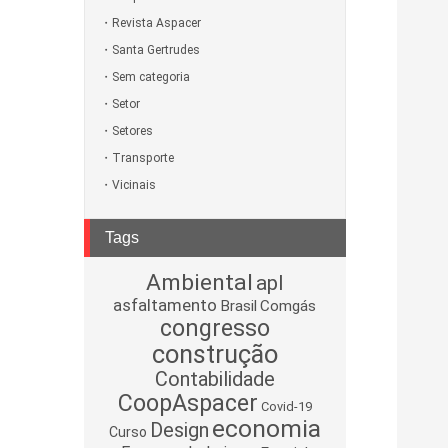
Revista Aspacer
Santa Gertrudes
Sem categoria
Setor
Setores
Transporte
Vicinais
Tags
Ambiental
apl
asfaltamento
Brasil
Comgás
congresso
construção
Contabilidade
CoopAspacer
Covid-19
economia
Design
Curso