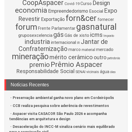
CoopAspacer
Design
Curso
Covid-19
economia
Expo
Empreendedorismo
Esocial
forn&cer
Revestir
Exportação
fornecer
gasnatural
forum
Frente Parlamentar
gás
icms
gruposexcelencia
Gás de xisto
Imposto
industria
Jantar de
internacional
IR
Confraternização
mercado
marco
material
mineração
mérito cerâmico
outro
petrobrás
Prêmio Aspacer
premio
Responsabilidade Social
água
SENAI
vicinais
óleo
Notícias Recentes
Preservação ambiental ganha novo plano em Cordeirópolis
CCB realiza pesquisa sobre aderência de revestimentos
Aspacer visita CASACOR São Paulo 2026 e acompanha
tendências em arquitetura e design
Desaceleração do INCC-M sinaliza cenário mais equilibrado