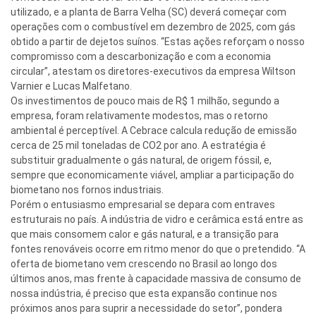
utilizado, e a planta de Barra Velha (SC) deverá começar com
operações com o combustível em dezembro de 2025, com gás
obtido a partir de dejetos suínos. “Estas ações reforçam o nosso
compromisso com a descarbonização e com a economia
circular”, atestam os diretores-executivos da empresa Wiltson
Varnier e Lucas Malfetano.
Os investimentos de pouco mais de R$ 1 milhão, segundo a
empresa, foram relativamente modestos, mas o retorno
ambiental é perceptível. A Cebrace calcula redução de emissão
cerca de 25 mil toneladas de CO2 por ano. A estratégia é
substituir gradualmente o gás natural, de origem fóssil, e,
sempre que economicamente viável, ampliar a participação do
biometano nos fornos industriais.
Porém o entusiasmo empresarial se depara com entraves
estruturais no país. A indústria de vidro e cerâmica está entre as
que mais consomem calor e gás natural, e a transição para
fontes renováveis ocorre em ritmo menor do que o pretendido. “A
oferta de biometano vem crescendo no Brasil ao longo dos
últimos anos, mas frente à capacidade massiva de consumo de
nossa indústria, é preciso que esta expansão continue nos
próximos anos para suprir a necessidade do setor”, pondera