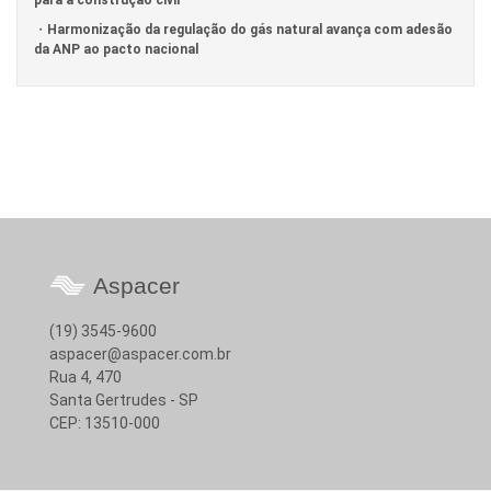
para a construção civil
Harmonização da regulação do gás natural avança com adesão
da ANP ao pacto nacional
Aspacer
(19) 3545-9600
aspacer@aspacer.com.br
Rua 4, 470
Santa Gertrudes - SP
CEP: 13510-000