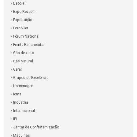
Esocial
Expo Revestir
Exportação
Forn&Cer
Fórum Nacional
Frente Parlamentar
Gás de xisto
Gás Natural
Geral
Grupos de Excelência
Homenagem
Icms
Indústria
Internacional
IPI
Jantar de Confraternização
Máquinas