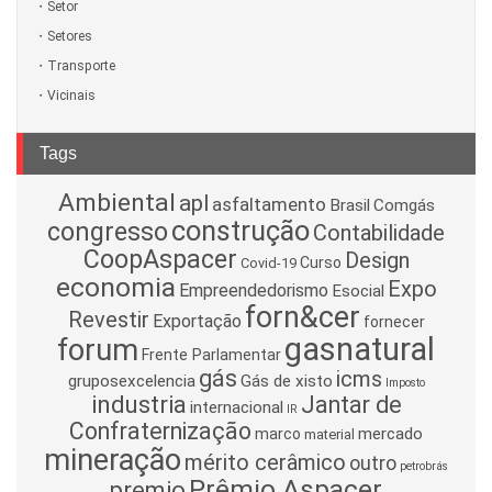
Setor
Setores
Transporte
Vicinais
Tags
Ambiental
apl
asfaltamento
Brasil
Comgás
construção
congresso
Contabilidade
CoopAspacer
Design
Curso
Covid-19
economia
Expo
Empreendedorismo
Esocial
forn&cer
Revestir
Exportação
fornecer
gasnatural
forum
Frente Parlamentar
gás
icms
gruposexcelencia
Gás de xisto
Imposto
industria
Jantar de
internacional
IR
Confraternização
mercado
marco
material
mineração
mérito cerâmico
outro
petrobrás
Prêmio Aspacer
premio