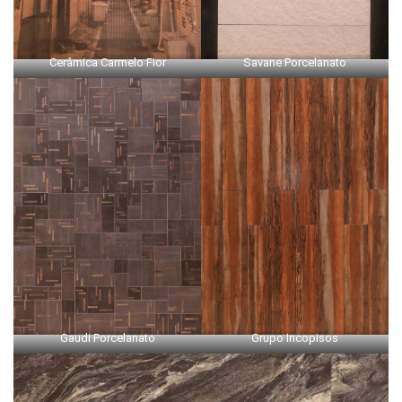
Cerâmica Carmelo Fior
Savane Porcelanato
Gaudi Porcelanato
Grupo Incopisos