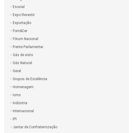
Esocial
Expo Revestir
Exportação
Forn&Cer
Fórum Nacional
Frente Parlamentar
Gás de xisto
Gás Natural
Geral
Grupos de Excelência
Homenagem
Icms
Indústria
Internacional
IPI
Jantar de Confraternização