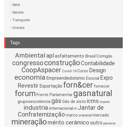
Setor
Setores
Transporte
Vicinais
Tags
Ambiental
apl
asfaltamento
Brasil
Comgás
construção
congresso
Contabilidade
CoopAspacer
Design
Curso
Covid-19
economia
Expo
Empreendedorismo
Esocial
forn&cer
Revestir
Exportação
fornecer
gasnatural
forum
Frente Parlamentar
gás
icms
gruposexcelencia
Gás de xisto
Imposto
industria
Jantar de
internacional
IR
Confraternização
mercado
marco
material
mineração
mérito cerâmico
outro
petrobrás