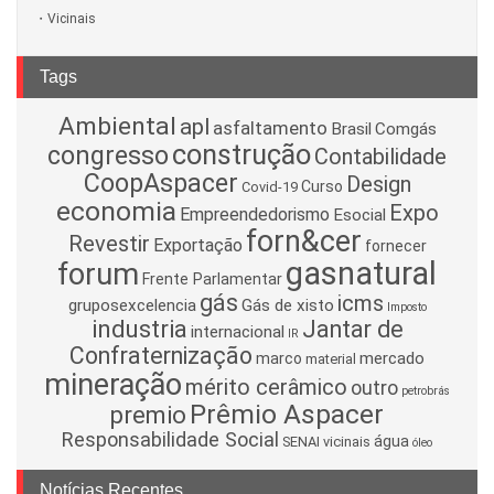
Vicinais
Tags
Ambiental
apl
asfaltamento
Brasil
Comgás
construção
congresso
Contabilidade
CoopAspacer
Design
Curso
Covid-19
economia
Expo
Empreendedorismo
Esocial
forn&cer
Revestir
Exportação
fornecer
gasnatural
forum
Frente Parlamentar
gás
icms
gruposexcelencia
Gás de xisto
Imposto
industria
Jantar de
internacional
IR
Confraternização
mercado
marco
material
mineração
mérito cerâmico
outro
petrobrás
Prêmio Aspacer
premio
Responsabilidade Social
água
SENAI
vicinais
óleo
Notícias Recentes