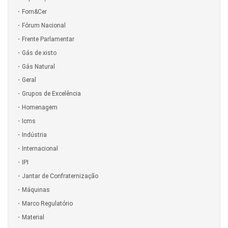
Forn&Cer
Fórum Nacional
Frente Parlamentar
Gás de xisto
Gás Natural
Geral
Grupos de Excelência
Homenagem
Icms
Indústria
Internacional
IPI
Jantar de Confraternização
Máquinas
Marco Regulatório
Material