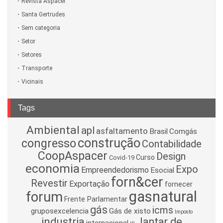
Revista Aspacer
Santa Gertrudes
Sem categoria
Setor
Setores
Transporte
Vicinais
Tags
Ambiental
apl
asfaltamento
Brasil
Comgás
construção
congresso
Contabilidade
CoopAspacer
Design
Curso
Covid-19
economia
Expo
Empreendedorismo
Esocial
forn&cer
Revestir
Exportação
fornecer
gasnatural
forum
Frente Parlamentar
gás
icms
gruposexcelencia
Gás de xisto
Imposto
industria
Jantar de