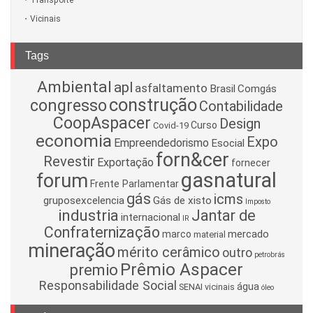
Transporte
Vicinais
Tags
Ambiental
apl
asfaltamento
Brasil
Comgás
construção
congresso
Contabilidade
CoopAspacer
Design
Curso
Covid-19
economia
Expo
Empreendedorismo
Esocial
forn&cer
Revestir
Exportação
fornecer
gasnatural
forum
Frente Parlamentar
gás
icms
gruposexcelencia
Gás de xisto
Imposto
industria
Jantar de
internacional
IR
Confraternização
mercado
marco
material
mineração
mérito cerâmico
outro
petrobrás
Prêmio Aspacer
premio
Responsabilidade Social
água
SENAI
vicinais
óleo