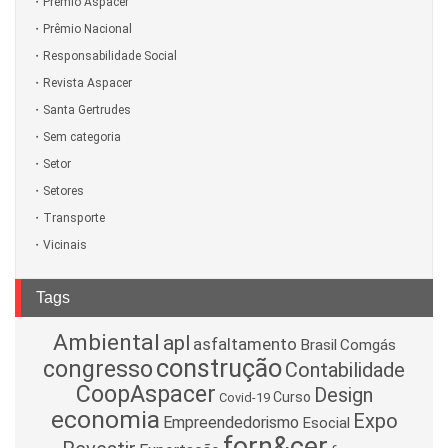
Prêmio Aspacer
Prêmio Nacional
Responsabilidade Social
Revista Aspacer
Santa Gertrudes
Sem categoria
Setor
Setores
Transporte
Vicinais
Tags
Ambiental
apl
asfaltamento
Brasil
Comgás
construção
congresso
Contabilidade
CoopAspacer
Design
Curso
Covid-19
economia
Expo
Empreendedorismo
Esocial
forn&cer