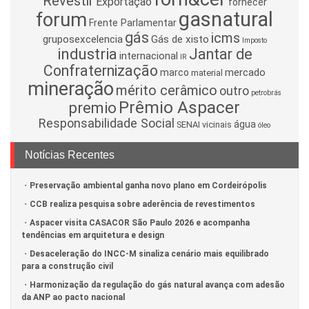
Revestir
Exportação
fornecer
gasnatural
forum
Frente Parlamentar
gás
icms
gruposexcelencia
Gás de xisto
Imposto
industria
Jantar de
internacional
IR
Confraternização
mercado
marco
material
mineração
mérito cerâmico
outro
petrobrás
Prêmio Aspacer
premio
Responsabilidade Social
água
SENAI
vicinais
óleo
Notícias Recentes
Preservação ambiental ganha novo plano em Cordeirópolis
CCB realiza pesquisa sobre aderência de revestimentos
Aspacer visita CASACOR São Paulo 2026 e acompanha
tendências em arquitetura e design
Desaceleração do INCC-M sinaliza cenário mais equilibrado
para a construção civil
Harmonização da regulação do gás natural avança com adesão
da ANP ao pacto nacional