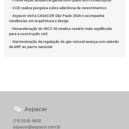
Preservação ambiental ganha novo plano em Cordeirópolis
CCB realiza pesquisa sobre aderência de revestimentos
Aspacer visita CASACOR São Paulo 2026 e acompanha
tendências em arquitetura e design
Desaceleração do INCC-M sinaliza cenário mais equilibrado
para a construção civil
Harmonização da regulação do gás natural avança com adesão
da ANP ao pacto nacional
Aspacer
(19) 3545-9600
aspacer@aspacer.com.br