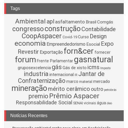
Tags
Ambiental
apl
asfaltamento
Brasil
Comgás
construção
congresso
Contabilidade
CoopAspacer
Design
Curso
Covid-19
economia
Expo
Empreendedorismo
Esocial
forn&cer
Revestir
Exportação
fornecer
gasnatural
forum
Frente Parlamentar
gás
icms
gruposexcelencia
Gás de xisto
Imposto
industria
Jantar de
internacional
IR
Confraternização
mercado
marco
material
mineração
mérito cerâmico
outro
petrobrás
Prêmio Aspacer
premio
Responsabilidade Social
água
SENAI
vicinais
óleo
Notícias Recentes