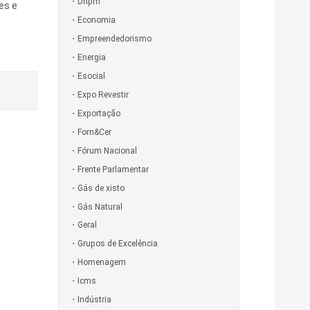
Dnpm
es e
Economia
Empreendedorismo
Energia
Esocial
Expo Revestir
Exportação
Forn&Cer
Fórum Nacional
Frente Parlamentar
Gás de xisto
Gás Natural
Geral
Grupos de Excelência
Homenagem
Icms
Indústria