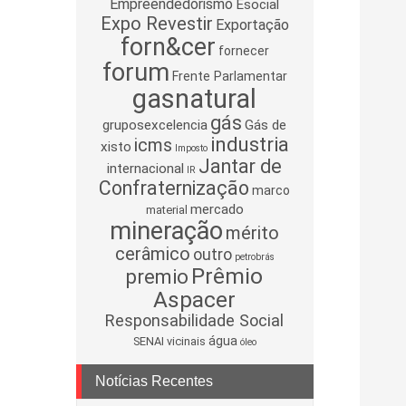
Empreendedorismo
Esocial
Expo Revestir
Exportação
forn&cer
fornecer
forum
Frente Parlamentar
gasnatural
gás
gruposexcelencia
Gás de
industria
icms
xisto
Imposto
Jantar de
internacional
IR
Confraternização
marco
mercado
material
mineração
mérito
cerâmico
outro
petrobrás
Prêmio
premio
Aspacer
Responsabilidade Social
água
SENAI
vicinais
óleo
Notícias Recentes