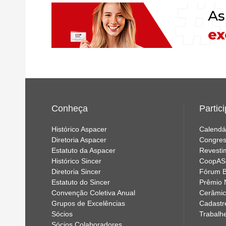
Conheça
Partic
Histórico Aspacer
Calendá
Diretoria Aspacer
Congres
Estatuto da Aspacer
Revesti
Histórico Sincer
CoopA
Diretoria Sincer
Fórum B
Estatuto do Sincer
Prêmio 
Convenção Coletiva Anual
Cerâmic
Grupos de Excelências
Cadastr
Sócios
Trabalh
Sócios Colaboradores