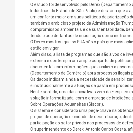
O estudo foi desenvolvido pelo Derex (Departamento d
Indústrias do Estado de São Paulo) e destaca que a a
um conforto maior em suas políticas de priorização d
também o ambicioso projeto da Administração Trum
compromissos ambientais e de sustentabilidade, bem
tendo o uso de tarifas de importação como instrumen
O Derex mostrou que os EUA são o país que mais apli
estão em vigor.
Além disso, a lista de programas que são alvos de i
extensa e contempla um amplo conjunto de políticas p
documental com informações que auxiliem o governo b
(Departamento de Comércio) abra processos ilegais 
Os dados indicam ainda a necessidade de sensibilizar 
e institucionalmente a atuação da pasta em process
Neste sentido, uma das iniciativas vem da Fiesp, em 
solução informatizada, com o emprego de Inteligência 
Sobre Operações Aduaneiras (Siscori).
O sistema é considerado uma peça-chave na obtenção
preços de operação e unidade de desembaraço, dentre
participação do setor privado nos processos de defe
O superintendente do Derex, Antonio Carlos Costa, a