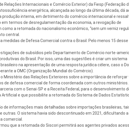
e Relações Internacionais e Comércio Exterior) da Fiesp (Federação 
utossuficiência energética, alcançada ao longo da última década, dá 
a produção interna, em detrimento do comércio internacional e ressal
p em termos de desregulamentação da economia, a revogação de
 como a retomada do nacionalismo econômico, “sem um verniz regula
to central.
ca medidas de Defesa Comercial contra o Brasil. Pelo menos 15 desse 
nvestigações de subsídios pelo Departamento de Comércio norte-ameri
rodutivas do Brasil. Por isso, uma das sugestões é criar um sistema
rasileiro na apresentação de uma resposta jurídica célere, caso o D
perante a OMC (Organização Mundial do Comércio).
o Ministério das Relações Exteriores sobre a importância de reforçar
os de defesa comercial de forma coordenada com outros ministérios.
parceria com o Senai-SP e a Receita Federal, para o desenvolvimento 
Artificial e que possibilite a retomada do Sistema de Dados Estatísti
 de informações mais detalhadas sobre importações brasileiras, ta
 outras. O sistema havia sido descontinuado em 2021, dificultando a
sa comercial.
firmou que a retomada do Siscori permitirá aos agentes privados aces