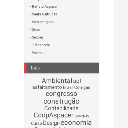
Revista Aspacer
Santa Gertrudes
Sem categoria
Setor
Setores
Transporte
Vicinais
Tags
Ambiental
apl
asfaltamento
Brasil
Comgás
congresso
construção
Contabilidade
CoopAspacer
Covid-19
economia
Design
Curso