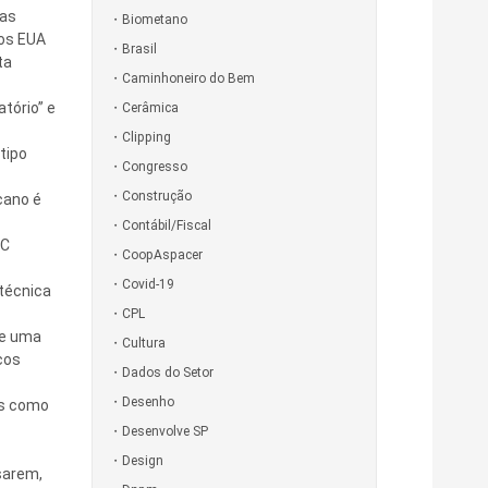
das
Biometano
aos EUA
Brasil
ta
Caminhoneiro do Bem
tório” e
Cerâmica
Clipping
tipo
Congresso
Construção
cano é
Contábil/Fiscal
oC
CoopAspacer
Covid-19
 técnica
CPL
de uma
Cultura
cos
Dados do Setor
Desenho
is como
Desenvolve SP
Design
sarem,