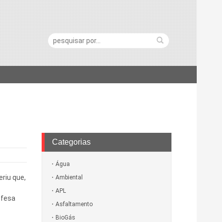
Pesquisa:
Categorias
Água
riu que,
Ambiental
APL
efesa
Asfaltamento
BioGás