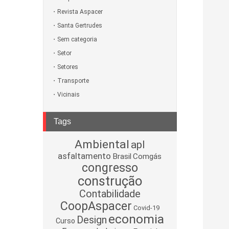
Revista Aspacer
Santa Gertrudes
Sem categoria
Setor
Setores
Transporte
Vicinais
Tags
Ambiental
apl
asfaltamento
Brasil
Comgás
congresso
construção
Contabilidade
CoopAspacer
Covid-19
economia
Design
Curso