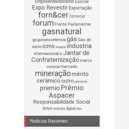
Empreendedorismo
Esocial
Expo Revestir
Exportação
forn&cer
fornecer
forum
Frente Parlamentar
gasnatural
gás
gruposexcelencia
Gás de
industria
icms
xisto
Imposto
Jantar de
internacional
IR
Confraternização
marco
mercado
material
mineração
mérito
cerâmico
outro
petrobrás
Prêmio
premio
Aspacer
Responsabilidade Social
água
SENAI
vicinais
óleo
Notícias Recentes