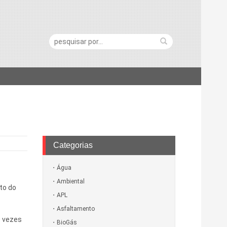
Pesquisa:
Categorias
Água
Ambiental
to do
APL
Asfaltamento
0 vezes
BioGás