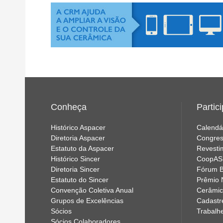
Conheça
Partic
Histórico Aspacer
Calendá
Diretoria Aspacer
Congres
Estatuto da Aspacer
Revesti
Histórico Sincer
CoopA
Diretoria Sincer
Fórum B
Estatuto do Sincer
Prêmio 
Convenção Coletiva Anual
Cerâmic
Grupos de Excelências
Cadastr
Sócios
Trabalh
Sócios Colaboradores