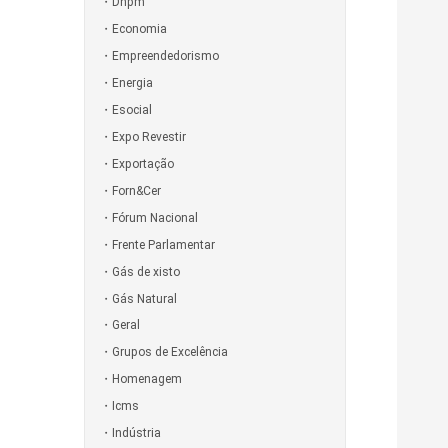
Dnpm
Economia
Empreendedorismo
Energia
Esocial
Expo Revestir
Exportação
Forn&Cer
Fórum Nacional
Frente Parlamentar
Gás de xisto
Gás Natural
Geral
Grupos de Excelência
Homenagem
Icms
Indústria