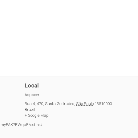
Local
Aspacer
Rua 4, 470
,
Santa Gertrudes
,
São Paulo
13510000
Brazil
+ Google Map
ut/HmyPAK7RWqbR/sobre#!