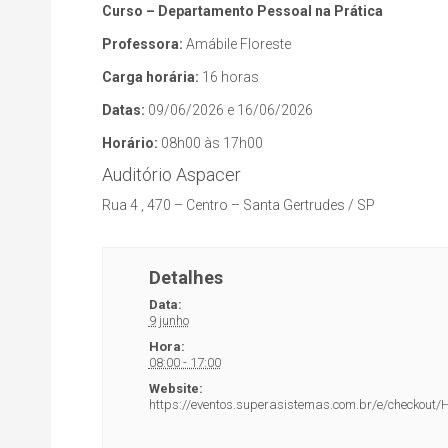
dos
Curso – Departamento Pessoal na Prática
eventos
Professora:
Amábile Floreste
Carga horária:
16 horas
Datas:
09/06/2026 e 16/06/2026
Horário:
08h00 às 17h00
Auditório Aspacer
Rua 4 , 470 – Centro – Santa Gertrudes / SP
Detalhes
Data:
9 junho
Hora:
08:00 - 17:00
Website:
https://eventos.superasistemas.com.br/e/checko