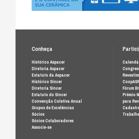
Conheça
Partic
Histórico Aspacer
Calendár
Diretoria Aspacer
Congress
Estatuto da Aspacer
Revesti
Histórico Sincer
CoopAS
Diretoria Sincer
Fórum Br
Estatuto do Sincer
Prêmio N
Convenção Coletiva Anual
para Re
Grupos de Excelências
Cadastre
Sócios
Trabalhe
Sócios Colaboradores
Associe-se