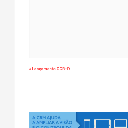
Navegação
«
Lançamento CCB+D
dos
eventos