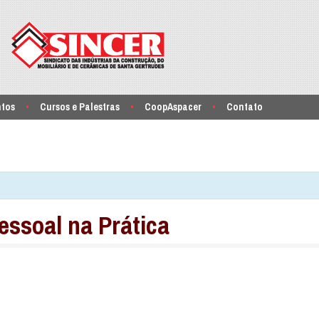
ntos
Cursos e Palestras
CoopAspacer
Contato
ssoal na Prática