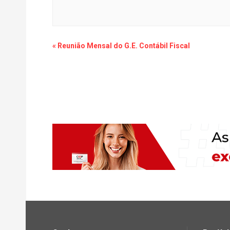
Navegação
«
Reunião Mensal do G.E. Contábil Fiscal
dos
eventos