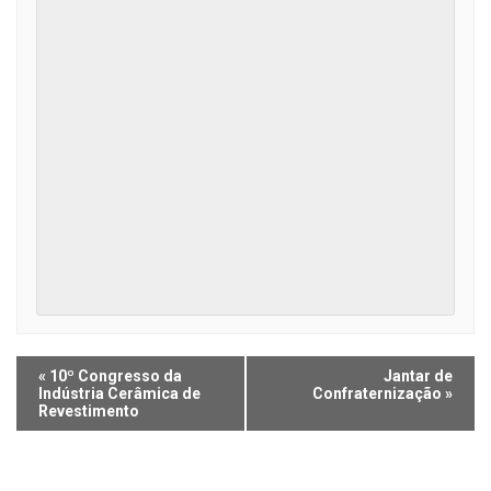
Navegação
«
10º Congresso da
Jantar de
dos
Indústria Cerâmica de
Confraternização
»
Revestimento
eventos