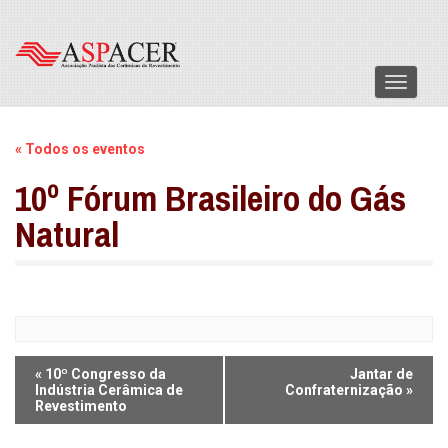
Menu
« Todos os eventos
10º Fórum Brasileiro do Gás
Natural
Navegação
«
10º Congresso da
Jantar de
dos
Indústria Cerâmica de
Confraternização
»
Revestimento
eventos