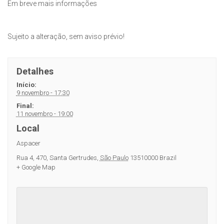
Em breve mais informações
Sujeito a alteração, sem aviso prévio!
Detalhes
Início:
9 novembro - 17:30
Final:
11 novembro - 19:00
Local
Aspacer
Rua 4, 470
,
Santa Gertrudes
,
São Paulo
13510000
Brazil
+ Google Map