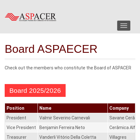
Menu
Board ASPAECER
Check out the members who constitute the Board of ASPACER
Board 2025/2026
Position
Name
Company
President
Valmir Severino Carnevali
Savane Cerâmi
Vice President
Benjamin Ferreira Neto
Cerâmica Alfa
Treasurer
Vanderli Vitório Della Coletta
Villagres