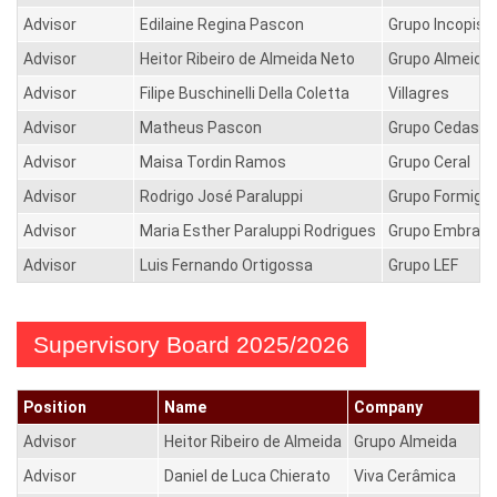
Advisor
Edilaine Regina Pascon
Grupo Incopiso
Advisor
Heitor Ribeiro de Almeida Neto
Grupo Almeida
Advisor
Filipe Buschinelli Della Coletta
Villagres
Advisor
Matheus Pascon
Grupo Cedasa
Advisor
Maisa Tordin Ramos
Grupo Ceral
Advisor
Rodrigo José Paraluppi
Grupo Formigr
Advisor
Maria Esther Paraluppi Rodrigues
Grupo Embram
Advisor
Luis Fernando Ortigossa
Grupo LEF
Supervisory Board 2025/2026
Position
Name
Company
Advisor
Heitor Ribeiro de Almeida
Grupo Almeida
Advisor
Daniel de Luca Chierato
Viva Cerâmica