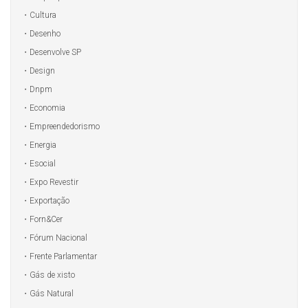
Cultura
Desenho
Desenvolve SP
Design
Dnpm
Economia
Empreendedorismo
Energia
Esocial
Expo Revestir
Exportação
Forn&Cer
Fórum Nacional
Frente Parlamentar
Gás de xisto
Gás Natural