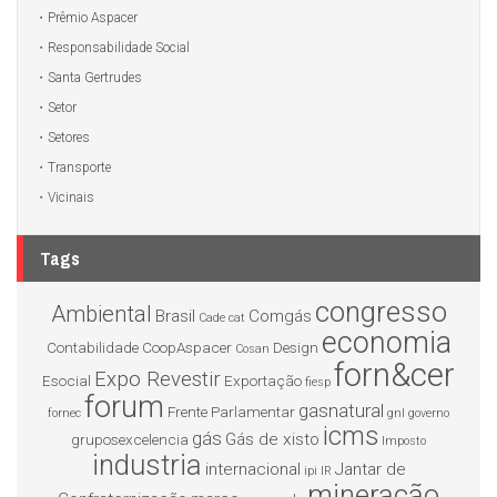
Prêmio Aspacer
Responsabilidade Social
Santa Gertrudes
Setor
Setores
Transporte
Vicinais
Tags
congresso
Ambiental
Brasil
Comgás
Cade
cat
economia
Contabilidade
CoopAspacer
Design
Cosan
forn&cer
Expo Revestir
Esocial
Exportação
fiesp
forum
gasnatural
Frente Parlamentar
fornec
gnl
governo
icms
gás
Gás de xisto
gruposexcelencia
Imposto
industria
internacional
Jantar de
ipi
IR
mineração