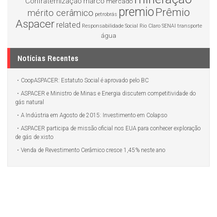
Confraternização
marco
mercado
premio
Prêmio
mérito cerâmico
petrobrás
Aspacer
related
Responsabilidade Social
Rio Claro
SENAI
transporte
água
Notícias Recentes
CoopASPACER: Estatuto Social é aprovado pelo BC
ASPACER e Ministro de Minas e Energia discutem competitividade do
gás natural
A Indústria em Agosto de 2015: Investimento em Colapso
ASPACER participa de missão oficial nos EUA para conhecer exploração
de gás de xisto
Venda de Revestimento Cerâmico cresce 1,45% neste ano