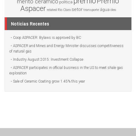
premio
Prêmio
mérito cerâmico
politica
Aspacer
setor
água
related
Rio Claro
transporte
óleo
Notícias Recentes
Coop ASPACER: Bylaws is approved by BC
ASPACER and Mines and Energy Minister discusses competitiveness
of natural gas
Industry August 2015: Investment Collapse
ASPACER participates in official business in the US to meet shale gas
exploration
Sale of Ceramic Coating grow 1.45% this year