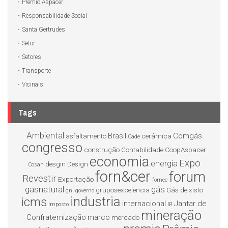
Prêmio Aspacer
Responsabilidade Social
Santa Gertrudes
Setor
Setores
Transporte
Vicinais
Tags
Ambiental
Brasil
Comgás
asfaltamento
cerâmica
Cade
congresso
construção
Contabilidade
CoopAspacer
economia
Expo
energia
desgin
Design
Cosan
forn&cer
forum
Revestir
Exportação
fornec
gasnatural
gás
gruposexcelencia
Gás de xisto
gnl
governo
industria
icms
internacional
Jantar de
Imposto
IR
mineração
Confraternização
marco
mercado