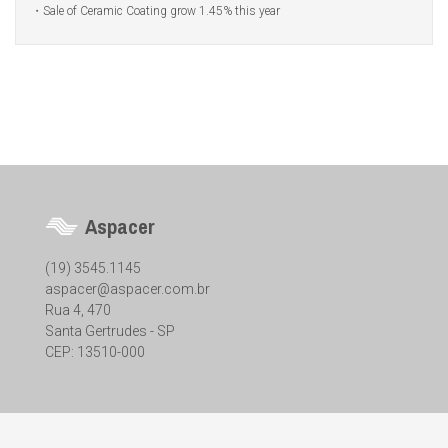
Sale of Ceramic Coating grow 1.45% this year
Aspacer
(19) 3545.1145
aspacer@aspacer.com.br
Rua 4, 470
Santa Gertrudes - SP
CEP: 13510-000