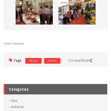
Fonte: Imprensa
Tags:
Compartilhar
desgin
premio
Categorias
Água
Ambiental