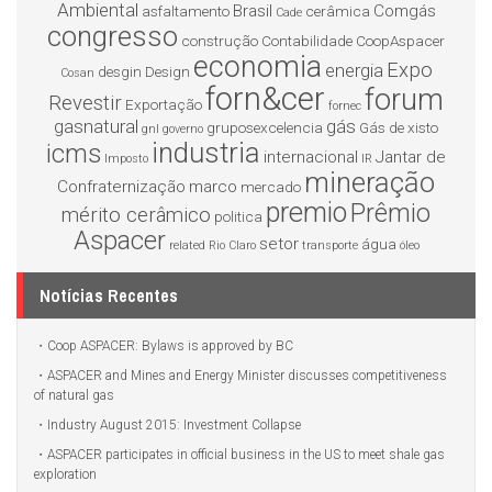
Ambiental
Brasil
Comgás
asfaltamento
cerâmica
Cade
congresso
construção
Contabilidade
CoopAspacer
economia
Expo
energia
desgin
Design
Cosan
forn&cer
forum
Revestir
Exportação
fornec
gasnatural
gás
gruposexcelencia
Gás de xisto
gnl
governo
industria
icms
internacional
Jantar de
Imposto
IR
mineração
Confraternização
marco
mercado
premio
Prêmio
mérito cerâmico
politica
Aspacer
setor
água
related
Rio Claro
transporte
óleo
Notícias Recentes
Coop ASPACER: Bylaws is approved by BC
ASPACER and Mines and Energy Minister discusses competitiveness
of natural gas
Industry August 2015: Investment Collapse
ASPACER participates in official business in the US to meet shale gas
exploration