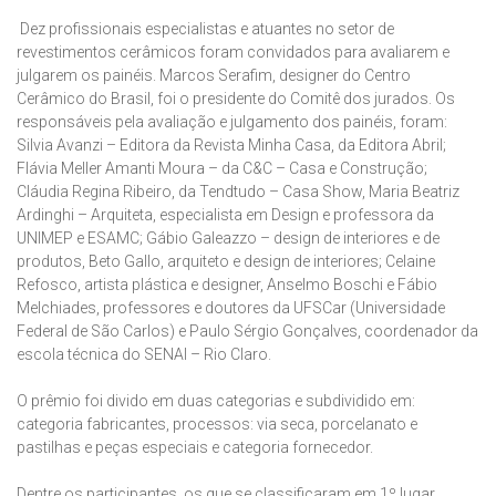
Dez profissionais especialistas e atuantes no setor de
revestimentos cerâmicos foram convidados para avaliarem e
julgarem os painéis. Marcos Serafim, designer do Centro
Cerâmico do Brasil, foi o presidente do Comitê dos jurados. Os
responsáveis pela avaliação e julgamento dos painéis, foram:
Silvia Avanzi – Editora da Revista Minha Casa, da Editora Abril;
Flávia Meller Amanti Moura – da C&C – Casa e Construção;
Cláudia Regina Ribeiro, da Tendtudo – Casa Show, Maria Beatriz
Ardinghi – Arquiteta, especialista em Design e professora da
UNIMEP e ESAMC; Gábio Galeazzo – design de interiores e de
produtos, Beto Gallo, arquiteto e design de interiores; Celaine
Refosco, artista plástica e designer, Anselmo Boschi e Fábio
Melchiades, professores e doutores da UFSCar (Universidade
Federal de São Carlos) e Paulo Sérgio Gonçalves, coordenador da
escola técnica do SENAI – Rio Claro.
O prêmio foi divido em duas categorias e subdividido em:
categoria fabricantes, processos: via seca, porcelanato e
pastilhas e peças especiais e categoria fornecedor.
Dentre os participantes, os que se classificaram em 1º lugar,