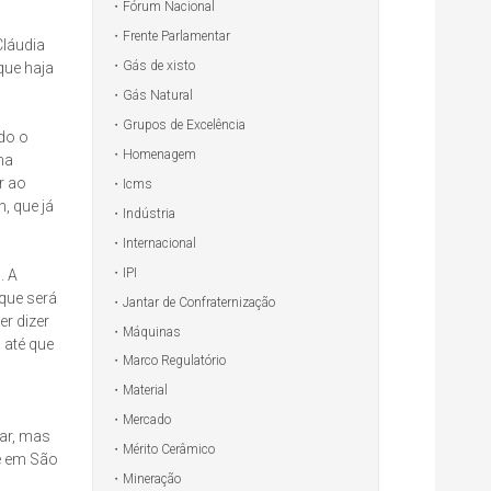
Fórum Nacional
Frente Parlamentar
Cláudia
Gás de xisto
que haja
Gás Natural
Grupos de Excelência
do o
Homenagem
na
r ao
Icms
, que já
Indústria
Internacional
IPI
. A
que será
Jantar de Confraternização
r dizer
Máquinas
 até que
Marco Regulatório
Material
Mercado
ar, mas
Mérito Cerâmico
te em São
Mineração