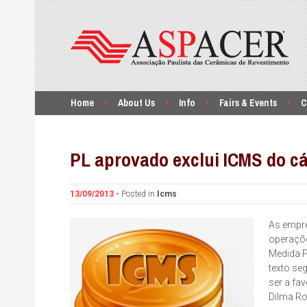
Home
About Us
Info
Fairs & Events
C
PL aprovado exclui ICMS do c
13/09/2013 -
Posted in
Icms
As empre
operaçõe
Medida P
texto se
ser a fav
Dilma Ro