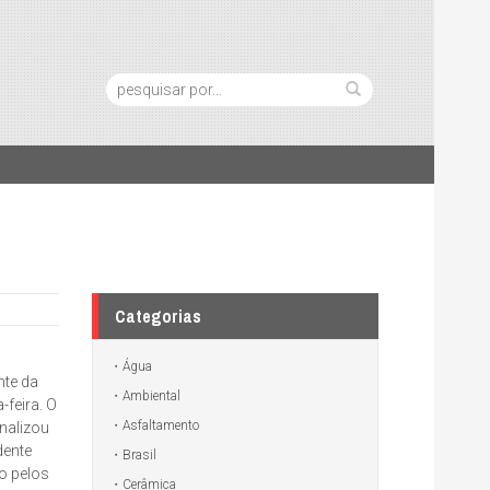
Pesquisa:
Categorias
Água
nte da
Ambiental
-feira. O
Asfaltamento
nalizou
dente
Brasil
o pelos
Cerâmica