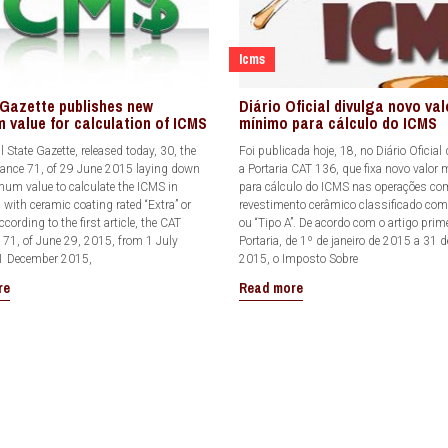
Icms
l Gazette publishes new
Diário Oficial divulga novo val
 value for calculation of ICMS
mínimo para cálculo do ICMS
al State Gazette, released today, 30, the
Foi publicada hoje, 18, no Diário Oficial
ance 71, of 29 June 2015 laying down
a Portaria CAT 136, que fixa novo valor
um value to calculate the ICMS in
para cálculo do ICMS nas operações co
 with ceramic coating rated “Extra” or
revestimento cerâmico classificado com
ccording to the first article, the CAT
ou “Tipo A”. De acordo com o artigo prime
 71, of June 29, 2015, from 1 July
Portaria, de 1º de janeiro de 2015 a 31 
1 December 2015,
2015, o Imposto Sobre
re
Read more