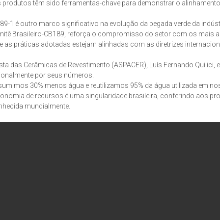
os produtos têm sido ferramentas-chave para demonstrar o alinhament
-1 é outro marco significativo na evolução da pegada verde da indúst
omitê Brasileiro-CB189, reforça o compromisso do setor com os mais a
e as práticas adotadas estejam alinhadas com as diretrizes internacion
ista das Cerâmicas de Revestimento (ASPACER), Luís Fernando Quilici, e
acionalmente por seus números.
umimos 30% menos água e reutilizamos 95% da água utilizada em no
 economia de recursos é uma singularidade brasileira, conferindo aos pr
onhecida mundialmente.