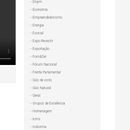
Dnpm
Economia
Empreendedorismo
Energia
Esocial
Expo Revestir
Exportação
Forn&Cer
Fórum Nacional
Frente Parlamentar
Gás de xisto
Gás Natural
Geral
Grupos de Excelência
Homenagem
Icms
Indústria