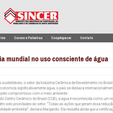
ntos
Cursos e Palestras
CoopAspacer
Contato
cia mundial no uso consciente de água
is sustentáveis, o setor da Indústria Cerâmica de Revestimento no Brasi
nomiza significativamente água, o país se destaca internacionalmen
m pelo compromisso com o meio ambiente.
do Centro Cerâmico do Brasil (CCB), a água é reconhecida como um r
 têm sido prioridades do setor. “Todas as ações que geram essa reduçã
idade ambiental”, declara Margarido. Ela ressalta ainda que a certifica