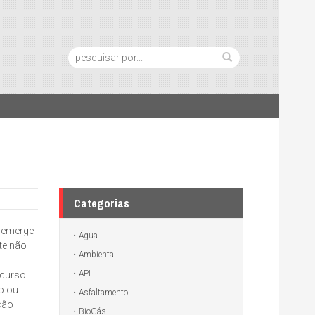
Pesquisa:
Categorias
l emerge
Água
te não
Ambiental
APL
ecurso
o ou
Asfaltamento
ção
BioGás