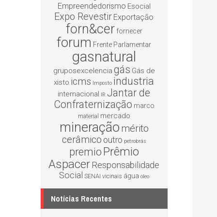
Empreendedorismo
Esocial
Expo Revestir
Exportação
forn&cer
fornecer
forum
Frente Parlamentar
gasnatural
gás
gruposexcelencia
Gás de
industria
icms
xisto
Imposto
Jantar de
internacional
IR
Confraternização
marco
mercado
material
mineração
mérito
cerâmico
outro
petrobrás
Prêmio
premio
Aspacer
Responsabilidade
Social
água
SENAI
vicinais
óleo
Notícias Recentes