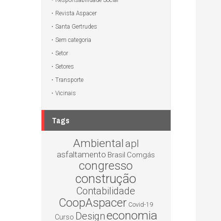
Responsabilidade Social
Revista Aspacer
Santa Gertrudes
Sem categoria
Setor
Setores
Transporte
Vicinais
Tags
Ambiental
apl
asfaltamento
Brasil
Comgás
congresso
construção
Contabilidade
CoopAspacer
Covid-19
economia
Design
Curso