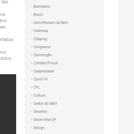
o das
Biometano
ria
Brasil
ltos
Caminhoneiro do Bem
ais
Cerâmica
Clipping
nfatiza
Congresso
sso
Construção
odutos
Contábil/Fiscal
CoopAspacer
Covid-19
CPL
Cultura
Dados do Setor
Desenho
Desenvolve SP
Design