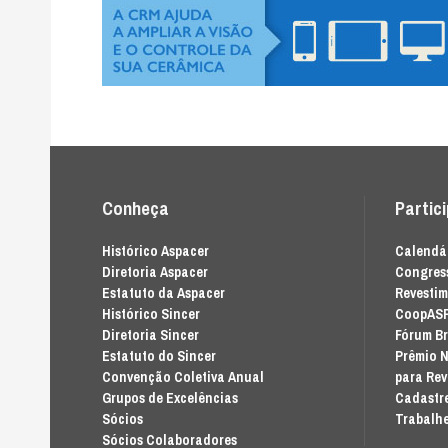
Conheça
Partic
Histórico Aspacer
Calendár
Diretoria Aspacer
Congress
Estatuto da Aspacer
Revesti
Histórico Sincer
CoopAS
Diretoria Sincer
Fórum Br
Estatuto do Sincer
Prêmio N
Convenção Coletiva Anual
para Re
Grupos de Excelências
Cadastre
Sócios
Trabalhe
Sócios Colaboradores