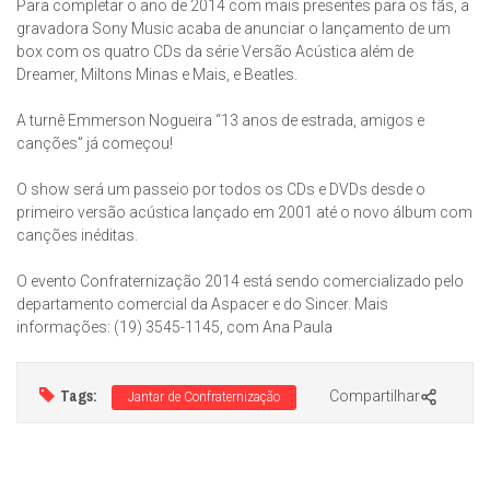
Para completar o ano de 2014 com mais presentes para os fãs, a
gravadora Sony Music acaba de anunciar o lançamento de um
box com os quatro CDs da série Versão Acústica além de
Dreamer, Miltons Minas e Mais, e Beatles.
A turnê Emmerson Nogueira “13 anos de estrada, amigos e
canções” já começou!
O show será um passeio por todos os CDs e DVDs desde o
primeiro versão acústica lançado em 2001 até o novo álbum com
canções inéditas.
O evento Confraternização 2014 está sendo comercializado pelo
departamento comercial da Aspacer e do Sincer. Mais
informações: (19) 3545-1145, com Ana Paula
Tags:
Compartilhar
Jantar de Confraternização