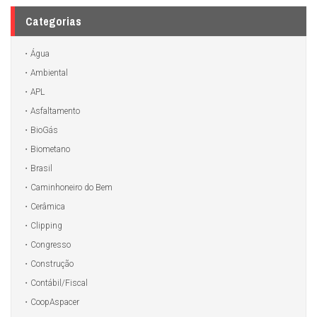
Categorias
Água
Ambiental
APL
Asfaltamento
BioGás
Biometano
Brasil
Caminhoneiro do Bem
Cerâmica
Clipping
Congresso
Construção
Contábil/Fiscal
CoopAspacer