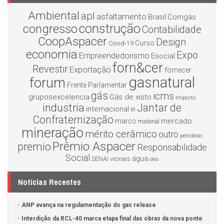
Ambiental
apl
asfaltamento
Brasil
Comgás
construção
congresso
Contabilidade
CoopAspacer
Design
Curso
Covid-19
economia
Expo
Empreendedorismo
Esocial
forn&cer
Revestir
Exportação
fornecer
gasnatural
forum
Frente Parlamentar
gás
icms
gruposexcelencia
Gás de xisto
Imposto
industria
Jantar de
internacional
IR
Confraternização
mercado
marco
material
mineração
mérito cerâmico
outro
petrobrás
Prêmio Aspacer
premio
Responsabilidade
Social
água
SENAI
vicinais
óleo
Notícias Recentes
ANP avança na regulamentação do gas release
Interdição da RCL-40 marca etapa final das obras da nova ponte