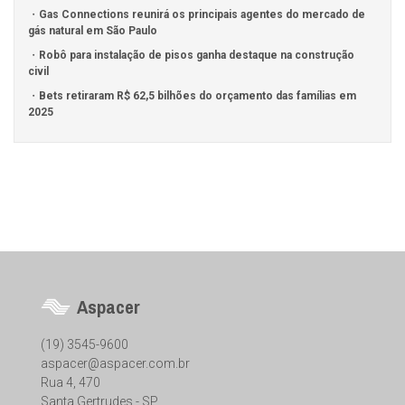
Gas Connections reunirá os principais agentes do mercado de
gás natural em São Paulo
Robô para instalação de pisos ganha destaque na construção
civil
Bets retiraram R$ 62,5 bilhões do orçamento das famílias em
2025
Aspacer
(19) 3545-9600
aspacer@aspacer.com.br
Rua 4, 470
Santa Gertrudes - SP